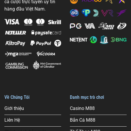
cá cược trực tuyến uy tín
hàng đầu Việt Nam.
Về Chúng Tôi
Danh mục trò chơi
Giới thiệu
Casino M88
Liên Hệ
Bắn Cá M88