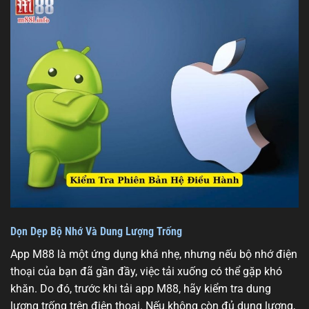
Dọn Dẹp Bộ Nhớ Và Dung Lượng Trống
App M88 là một ứng dụng khá nhẹ, nhưng nếu bộ nhớ điện
thoại của bạn đã gần đầy, việc tải xuống có thể gặp khó
khăn. Do đó, trước khi tải app M88, hãy kiểm tra dung
lượng trống trên điện thoại. Nếu không còn đủ dung lượng,