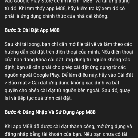
vào Google Play Store để tìm kiếm “M88” và tải ứng dụng
từ đó. Khi tìm thấy app M88, hãy kiểm tra kỹ xem đó có
phải là ứng dụng chính thức của nhà cái không.
Bước 3: Cài Đặt App M88
Sau khi tải xong, bạn chỉ cần mở file tải về và làm theo các
hướng dẫn cài đặt trên điện thoại của mình. Nếu điện thoại
của bạn đang khóa cài đặt ứng dụng từ nguồn không xác
định, bạn sẽ cần phải cho phép cài đặt ứng dụng từ các
nguồn ngoài Google Play. Để làm điều này, hãy vào Cài đặt
> Bảo mật > Cài đặt ứng dụng không xác định và bật
quyền cho phép cài đặt từ nguồn bên ngoài. Sau đó, quay
lại và tiếp tục quá trình cài đặt.
Bước 4: Đăng Nhập Và Sử Dụng App M88
Khi app M88 đã được cài đặt thành công, mở ứng dụng và
đăng nhập bằng tài khoản của bạn. Nếu bạn chưa có tài