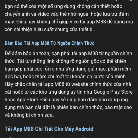
bạn có thể xóa một số ứng dụng không cần thiết hoặc
chuyển ảnh và video vào thẻ nhớ ngoài hoặc lưu trữ đám
mây. Điều này không chỉ giúp việc tải app M88 dễ dàng mà
còn cải thiện hiệu suất chung của thiết bị.
Đảm Bảo Tải App M88 Từ Nguồn Chính Thức
Để đảm bảo an toàn, bạn phải tải app M88 từ nguồn chính
thức. Tải từ những link không rõ nguồn gốc có thể khiến
bạn gặp phải các rủi ro như ứng dụng giả mạo, phần mềm
độc hại, hoặc thậm chí mất tài khoản cá cược của mình.
Hãy chắc chắn tải app M88 từ website chính thức của nhà
cái hoặc từ các kho ứng dụng uy tín như Google Play Store
hoặc App Store. Điều này sẽ giúp bạn đảm bảo rằng ứng
dụng mà bạn cài đặt là phiên bản chính thức, bảo mật cao
và không bị chỉnh sửa.
Tải App M88 Chi Tiết Cho Máy Android