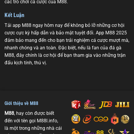
các trò chơi cá cược của M88.
Kết Luận
Tải app M88 ngay hôm nay để không bỏ lỡ những cơ hội
cược cực kỳ hấp dẫn và bảo mật tuyệt đối. App M88 2025
đảm bảo mang đến cho bạn trải nghiệm cá cược mượt mà,
nhanh chóng và an toàn. Đặc biệt, nếu là fan của đá gà
M88, đây chính là cơ hội để bạn tham gia vào những trận
đấu kịch tính, thú vị.
Giới thiệu về M88
M88
, hay còn được biết
đến với tên gọi M88l.info,
là một trong những nhà cái