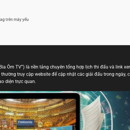
ag trên máy yếu
Bia Ôm TV”) là nền tảng chuyên tổng hợp lịch thi đấu và link x
 thường truy cập website để cập nhật các giải đấu trong ngày, 
o diện trực quan.