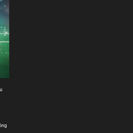
ều
hông