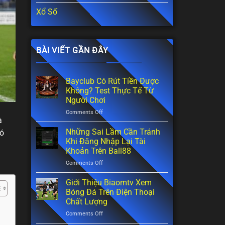
Xổ Số
BÀI VIẾT GẦN ĐÂY
Bayclub Có Rút Tiền Được
Không? Test Thực Tế Từ
Người Chơi
on
Comments Off
à
Bayclub
Có
Những Sai Lầm Cần Tránh
có
Rút
Khi Đăng Nhập Lại Tài
Tiền
Khoản Trên Ball88
Được
on
Comments Off
Không?
Những
Test
Sai
Thực
Giới Thiệu Biaomtv Xem
Lầm
Tế
Bóng Đá Trên Điện Thoại
Cần
Từ
Chất Lượng
Tránh
Người
on
Comments Off
Khi
Chơi
Giới
Đăng