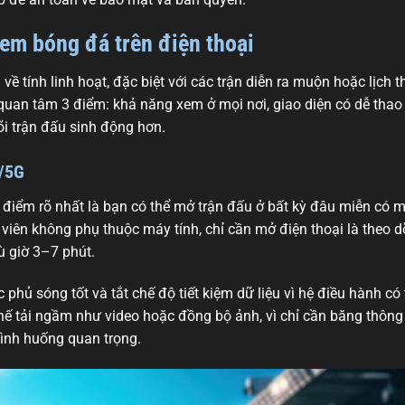
xem bóng đá trên điện thoại
về tính linh hoạt, đặc biệt với các trận diễn ra muộn hoặc lịch t
 quan tâm 3 điểm: khả năng xem ở mọi nơi, giao diện có dễ thao
õi trận đấu sinh động hơn.
G/5G
u điểm rõ nhất là bạn có thể mở trận đấu ở bất kỳ đâu miễn có 
viên không phụ thuộc máy tính, chỉ cần mở điện thoại là theo d
ù giờ 3–7 phút.
phủ sóng tốt và tắt chế độ tiết kiệm dữ liệu vì hệ điều hành có 
hế tải ngầm như video hoặc đồng bộ ảnh, vì chỉ cần băng thông
 tình huống quan trọng.