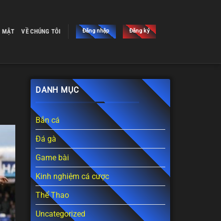
 MẬT
VỀ CHÚNG TÔI
Đăng nhập
Đăng ký
DANH MỤC
Bắn cá
Đá gà
Game bài
Kinh nghiệm cá cược
Thể Thao
Uncategorized