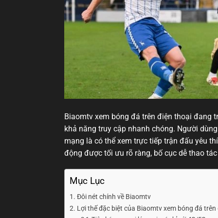
Biaomtv xem bóng đá trên điện thoại đang tr
khả năng truy cập nhanh chóng. Người dùng 
mạng là có thể xem trực tiếp trận đấu yêu th
động được tối ưu rõ ràng, bố cục dễ thao tác
Mục Lục
Đôi nét chính về Biaomtv
Lợi thế đặc biệt của Biaomtv xem bóng đá trên 