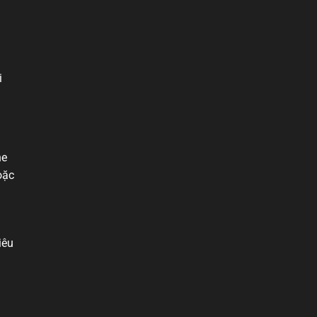
i
he
oặc
iêu