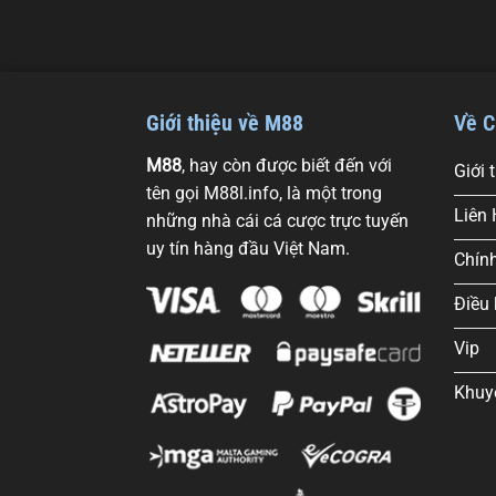
Giới thiệu về M88
Về C
M88
, hay còn được biết đến với
Giới 
tên gọi M88l.info, là một trong
Liên 
những nhà cái cá cược trực tuyến
uy tín hàng đầu Việt Nam.
Chín
Điều
Vip
Khuy