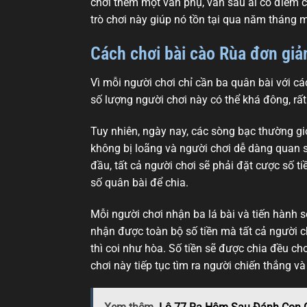
chơi thêm một ván phụ, ván sau ai có điểm 
trò chơi này giúp nó tồn tại qua năm tháng 
Cách chơi bài cào Rùa đơn giả
Vì mỗi người chơi chỉ cần ba quân bài với cá
số lượng người chơi này có thể khá đông, r
Tuy nhiên, ngày nay, các sòng bạc thường gi
không bị loãng và người chơi dễ dàng quan s
đầu, tất cả người chơi sẽ phải đặt cược số ti
số quân bài để chia.
Mỗi người chơi nhận ba lá bài và tiến hành 
nhận được toàn bộ số tiền mà tất cả người 
thì coi như hòa. Số tiền sẽ được chia đều 
chơi này tiếp tục tìm ra người chiến thắng và