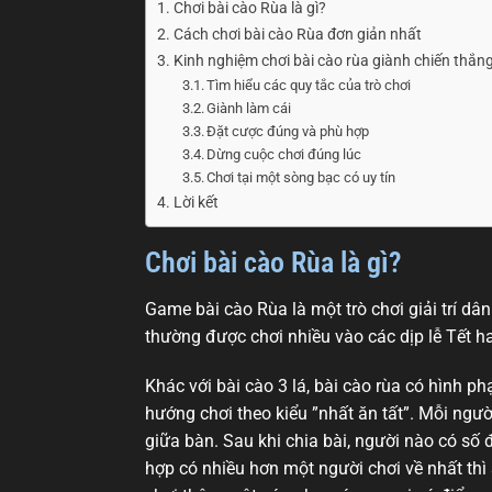
Chơi bài cào Rùa là gì?
Cách chơi bài cào Rùa đơn giản nhất
Kinh nghiệm chơi bài cào rùa giành chiến thắng
Tìm hiểu các quy tắc của trò chơi
Giành làm cái
Đặt cược đúng và phù hợp
Dừng cuộc chơi đúng lúc
Chơi tại một sòng bạc có uy tín
Lời kết
Chơi bài cào Rùa là gì?
Game bài cào Rùa là một trò chơi giải trí dâ
thường được chơi nhiều vào các dịp lễ Tết ha
Khác với bài cào 3 lá, bài cào rùa có hình p
hướng chơi theo kiểu ”nhất ăn tất”. Mỗi ngườ
giữa bàn. Sau khi chia bài, người nào có số 
hợp có nhiều hơn một người chơi về nhất thì