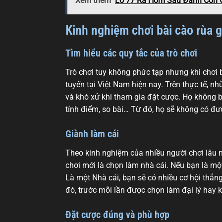
Xem thêm
Lô 77 Ra Hôm Sau Đánh Con 
Kinh nghiệm chơi bài cào rùa g
Tìm hiểu các quy tắc của trò chơi
Trò chơi tuy không phức tạp nhưng khi chơi b
tuyến tại Việt Nam hiện nay. Trên thực tế, n
và khó xử khi tham gia đặt cược. Họ không bi
tính điểm, so bài… Từ đó, họ sẽ không có đư
Giành làm cái
Theo kinh nghiệm của nhiều người chơi lâu n
chơi mới là chọn làm nhà cái. Nếu bạn là mộ
Là một Nhà cái, bạn sẽ có nhiều cơ hội thắn
đó, trước mỗi lần được chọn làm đại lý hay 
Đặt cược đúng và phù hợp