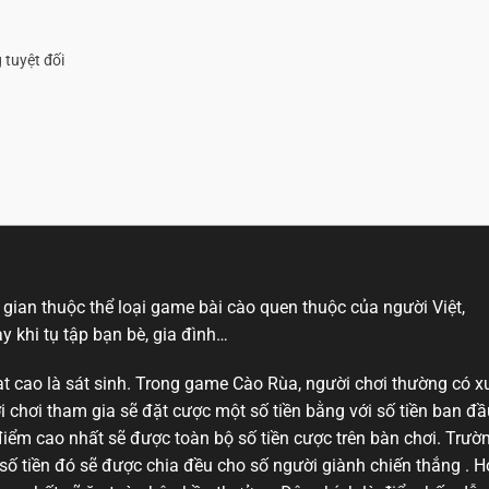
 tuyệt đối
n gian thuộc thể loại game bài cào quen thuộc của người Việt,
y khi tụ tập bạn bè, gia đình…
hạt cao là sát sinh. Trong game Cào Rùa, người chơi thường có x
i chơi tham gia sẽ đặt cược một số tiền bằng với số tiền ban đầ
điểm cao nhất sẽ được toàn bộ số tiền cược trên bàn chơi. Trườ
 số tiền đó sẽ được chia đều cho số người giành chiến thắng . 