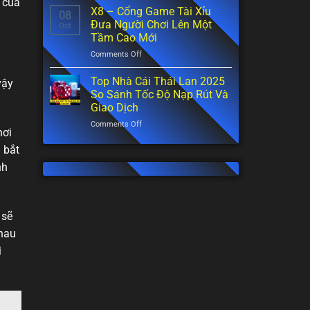
 của
Thiệu
Nhập
X8 – Cổng Game Tài Xỉu
08
Biaomtv
Lại
Đưa Người Chơi Lên Một
Oct
Xem
Tài
Tầm Cao Mới
Bóng
Khoản
on
Comments Off
Đá
Trên
X8
Trên
Ball88
–
Điện
Top Nhà Cái Thái Lan 2025
vậy
Cổng
Thoại
So Sánh Tốc Độ Nạp Rút Và
Game
Chất
Giao Dịch
Tài
Lượng
on
Comments Off
Xỉu
hơi
Top
Đưa
Nhà
 bắt
Người
Cái
Chơi
nh
Thái
Lên
Lan
Một
2025
Tầm
So
Cao
 sẽ
Sánh
Mới
Tốc
nhau
Độ
i
Nạp
Rút
Và
Giao
Dịch