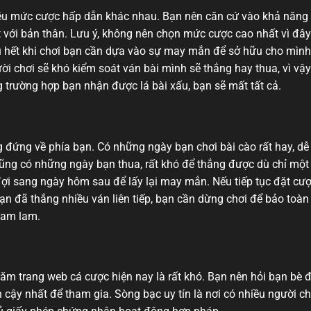
iều mức cược hấp dẫn khác nhau. Bạn nên căn cứ vào khả năng
với bản thân. Lưu ý, không nên chọn mức cược cao nhất vì đây
u hết khi chơi bạn cần dựa vào sự may mắn để sở hữu cho mình
ời chơi sẽ khó kiểm soát ván bài mình sẽ thắng hay thua, vì vậy
g trường hợp bạn nhận được lá bài xấu, bạn sẽ mất tất cả.
 đứng về phía bạn. Có những ngày bạn chơi bài cào rất hay, dễ
ũng có những ngày bạn thua, rất khó để thắng được dù chỉ một
ợi sang ngày hôm sau để lấy lại may mắn. Nếu tiếp tục đặt cượ
bạn đã thắng nhiều ván liên tiếp, bạn cần dừng chơi để bảo toàn
ham lam.
răm trang web cá cược hiện nay là rất khó. Bạn nên hỏi bạn bè 
n cậy nhất để tham gia. Sòng bạc uy tín là nơi có nhiều người ch