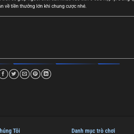
n về tiền thưởng lớn khi chung cược nhé.
húng Tôi
Danh mục trò chơi