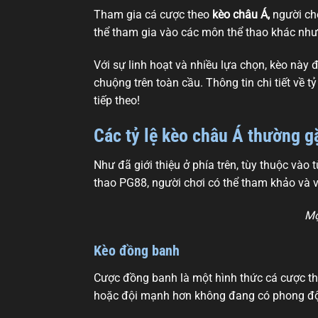
Tham gia cá cược theo
kèo châu Á,
người chơ
thể tham gia vào các môn thể thao khác như b
Với sự linh hoạt và nhiều lựa chọn, kèo này
chuộng trên toàn cầu. Thông tin chi tiết về t
tiếp theo!
Các tỷ lệ kèo châu Á thường g
Như đã giới thiệu ở phía trên, tùy thuộc vào
thao PG88, người chơi có thể tham khảo và v
Mộ
Kèo đồng banh
Cược đồng banh là một hình thức cá cược t
hoặc đội mạnh hơn không đang có phong độ 