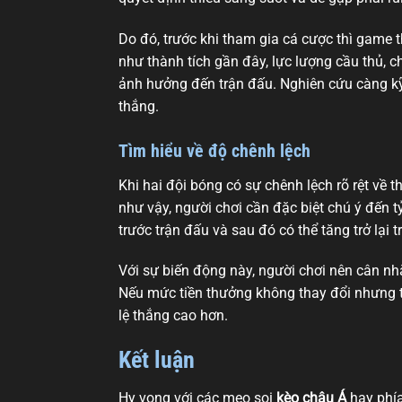
Do đó, trước khi tham gia cá cược thì game t
như thành tích gần đây, lực lượng cầu thủ, c
ảnh hưởng đến trận đấu. Nghiên cứu càng kỹ
thắng.
Tìm hiểu về độ chênh lệch
Khi hai đội bóng có sự chênh lệch rõ rệt về 
như vậy, người chơi cần đặc biệt chú ý đến tỷ
trước trận đấu và sau đó có thể tăng trở lại
Với sự biến động này, người chơi nên cân nh
Nếu mức tiền thưởng không thay đổi nhưng tỷ
lệ thắng cao hơn.
Kết luận
Hy vọng với các mẹo soi
kèo châu Á
hay phía