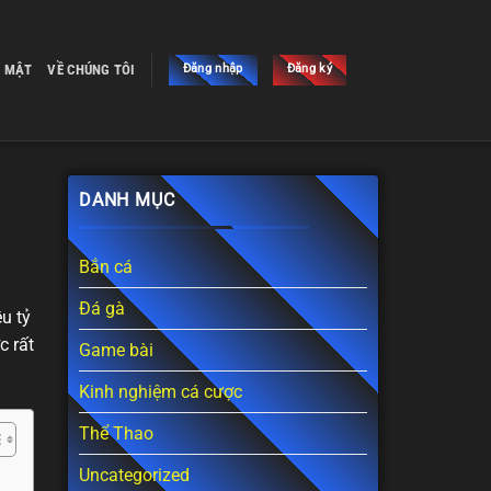
 MẬT
VỀ CHÚNG TÔI
Đăng nhập
Đăng ký
DANH MỤC
Bắn cá
Đá gà
ều tỷ
c rất
Game bài
Kinh nghiệm cá cược
Thể Thao
Uncategorized