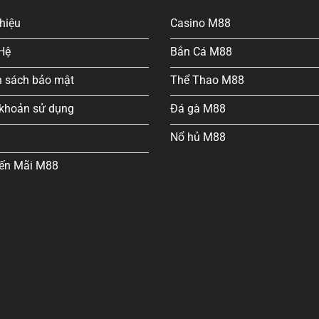
thiệu
Casino M88
Hệ
Bắn Cá M88
h sách bảo mật
Thể Thao M88
 khoản sử dụng
Đá gà M88
Nổ hủ M88
ến Mãi M88