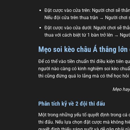
Đặt cược vào cửa trên: Người chơi sẽ thắn
Nếu đội cửa trên thua trận → Người chơi 
Đặt cược vào cửa dưới: Người chơi sẽ thắ
thua với cách biệt từ 1 bàn trở lên → Ngư
Mẹo soi kèo châu Á thắng lớn 
Để có thể vào tiền chuẩn thì điều kiện tiên q
người nào càng có kinh nghiệm soi kèo chuẩn
thì cũng đừng quá lo lắng mà có thể học hỏi
Mẹo hay 
Phân tích kỹ về 2 đội thi đấu
Một trong những yếu tố quyết định trong cá
thi đấu. Nếu lựa chọn đặt cược mà không hiể
quyết định thiếu sáng suốt và dễ gặp phải rủi