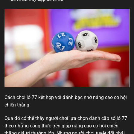
Cách chơi lô 77 kết hợp với đánh bạc nhớ nâng cao cơ hội
chiến thắng
Qua đó có thể thấy người chơi lựa chọn đánh cặp số lô 77
theo những công thức trên giúp nâng cao cơ hội chiến
thắng giá trị thưởng lớn. Nhưng người chơi tuyệt đối phải