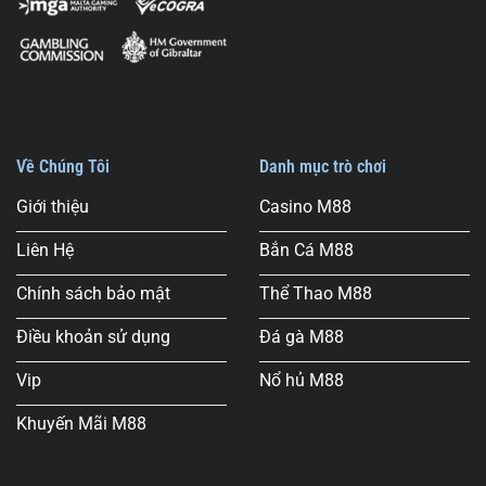
Về Chúng Tôi
Danh mục trò chơi
Giới thiệu
Casino M88
Liên Hệ
Bắn Cá M88
Chính sách bảo mật
Thể Thao M88
Điều khoản sử dụng
Đá gà M88
Vip
Nổ hủ M88
Khuyến Mãi M88