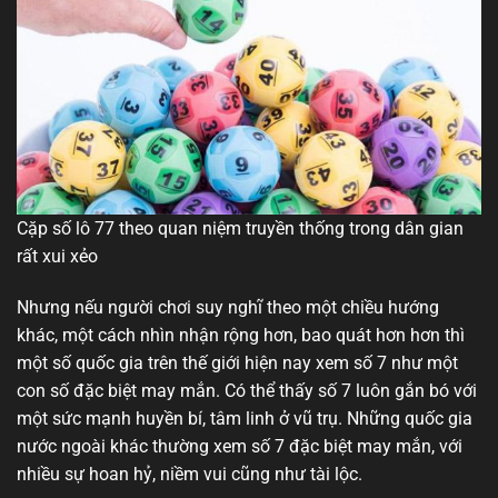
Cặp số lô 77 theo quan niệm truyền thống trong dân gian
rất xui xẻo
Nhưng nếu người chơi suy nghĩ theo một chiều hướng
khác, một cách nhìn nhận rộng hơn, bao quát hơn hơn thì
một số quốc gia trên thế giới hiện nay xem số 7 như một
con số đặc biệt may mắn. Có thể thấy số 7 luôn gắn bó với
một sức mạnh huyền bí, tâm linh ở vũ trụ. Những quốc gia
nước ngoài khác thường xem số 7 đặc biệt may mắn, với
nhiều sự hoan hỷ, niềm vui cũng như tài lộc.