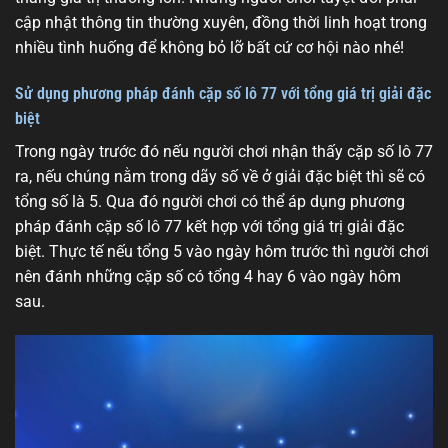
cập nhật thông tin thường xuyên, đồng thời linh hoạt trong
nhiều tình huống để không bỏ lỡ bất cứ cơ hội nào nhé!
Sử dụng phương pháp đánh cặp số lô 77 với tổng giá trị giải đặc
biệt
Trong ngày trước đó nếu người chơi nhận thấy cặp số lô 77
ra, nếu chúng nằm trong dãy số về ở giải đặc biệt thì sẽ có
tổng số là 5. Qua đó người chơi có thể áp dụng phương
pháp đánh cặp số lô 77 kết hợp với tổng giá trị giải đặc
biệt. Thực tế nếu tổng 5 vào ngày hôm trước thì người chơi
nên đánh những cặp số có tổng 4 hay 6 vào ngày hôm
sau.