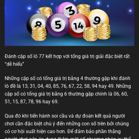
Đánh cặp số lô 77 kết hợp với tổng giá trị giải đặc biệt rất
“dễ hiểu”
Những cặp số có tổng giá trị bằng 4 thường gặp khi đánh
lô đề là 13, 31, 04, 40, 85, 76, 67, 22, 58, 94 hay 49. Những
cặp số có tổng giá trị bằng 6 thường gặp chính là 06, 60,
51, 15, 87, 78, 96 hay 69.
Qua đó khi tiến hành soi cầu và dự đoán kết quả người
chơi cần đặc biệt chú ý đến những con số trên bởi chúng
có cơ hội xuất hiện cao hơn. Để đảm bảo phần thắng